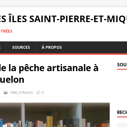
S ÎLES SAINT-PIERRE-ET-M
NTRÉES
R
SOURCES
À PROPOS
e la pêche artisanale à
SOU
quelon
1986
,
EYNAUD
0
REC