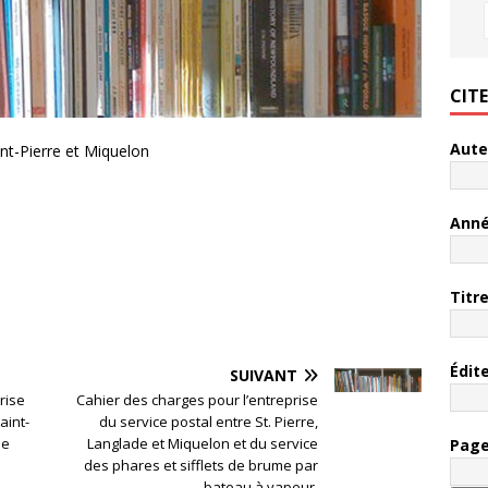
CIT
Aute
int-Pierre et Miquelon
Ann
Titr
Édit
SUIVANT
rise
Cahier des charges pour l’entreprise
aint-
du service postal entre St. Pierre,
de
Langlade et Miquelon et du service
Pag
des phares et sifflets de brume par
bateau à vapeur.