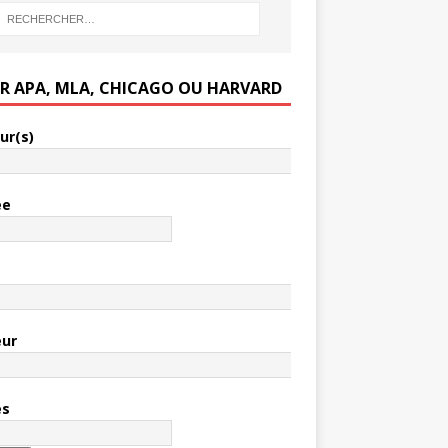
ER APA, MLA, CHICAGO OU HARVARD
ur(s)
ée
e
eur
es