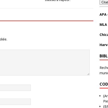
Cita
APA 
MLA 
Chic
liée.
Harv
BIB
Reche
munic
COD
{Ar
Pie
{B