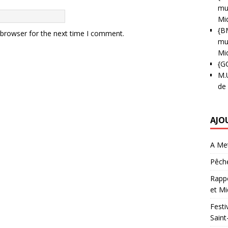
mun
Mi
{B
 browser for the next time I comment.
mun
Mi
{G
M.
de
AJO
A Met
Pêche
Rappo
et Mi
Festi
Saint