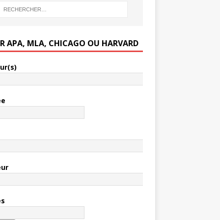
ER APA, MLA, CHICAGO OU HARVARD
ur(s)
ée
e
eur
es