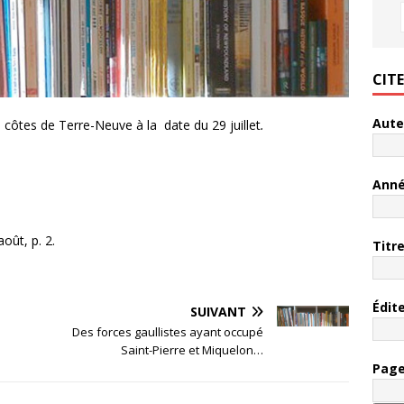
CIT
Aute
 côtes de Terre-Neuve à la date du 29 juillet
.
Ann
oût, p. 2.
Titr
Édit
SUIVANT
Des forces gaullistes ayant occupé
Saint-Pierre et Miquelon…
Pag