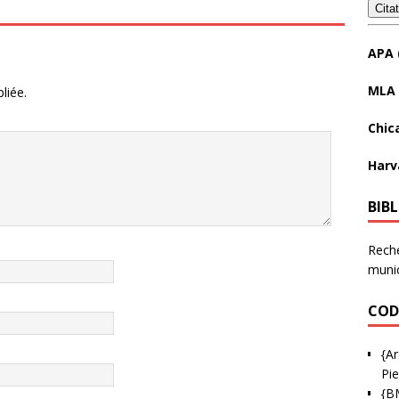
Cita
APA 
MLA 
liée.
Chic
Harv
BIB
Reche
munic
COD
{Ar
Pie
{B