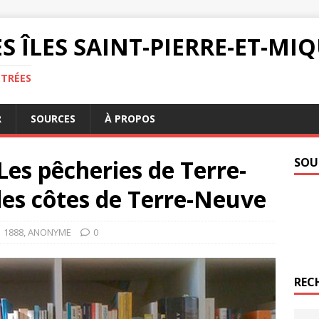
S ÎLES SAINT-PIERRE-ET-M
NTRÉES
R
SOURCES
À PROPOS
es pêcheries de Terre-
SOU
des côtes de Terre-Neuve
1888
,
ANONYME
0
REC