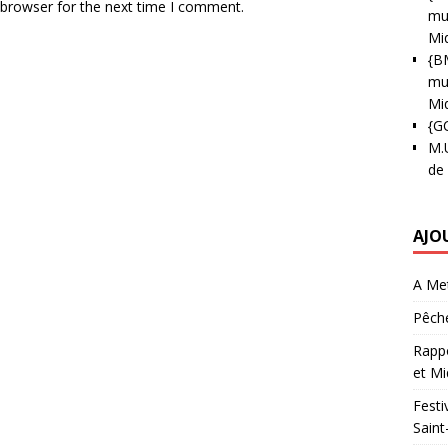
 browser for the next time I comment.
mun
Mi
{B
mun
Mi
{G
M.
de
AJO
A Met
Pêche
Rappo
et Mi
Festi
Saint