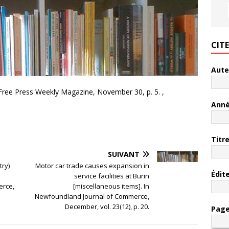
CIT
Aute
In Free Press Weekly Magazine, November 30, p. 5. ,
Ann
Titr
SUIVANT
try)
Motor car trade causes expansion in
Édit
service facilities at Burin
erce,
[miscellaneous items]. In
Newfoundland Journal of Commerce,
December, vol. 23(12), p. 20.
Pag