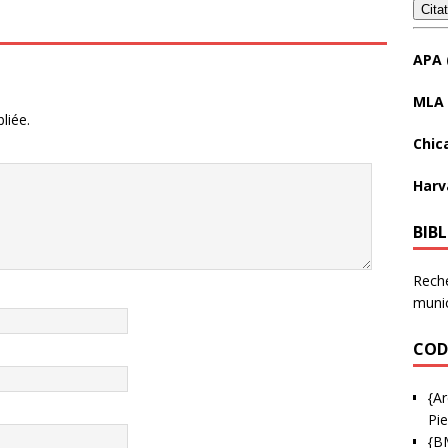
Cita
APA 
MLA 
liée.
Chic
Harv
BIB
Reche
munic
COD
{Ar
Pie
{B