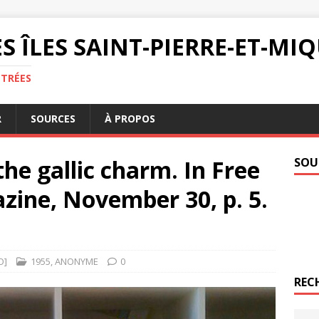
S ÎLES SAINT-PIERRE-ET-M
NTRÉES
R
SOURCES
À PROPOS
 the gallic charm. In Free
SOU
zine, November 30, p. 5.
O]
1955
,
ANONYME
0
REC