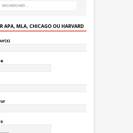
ER APA, MLA, CHICAGO OU HARVARD
ur(s)
ée
e
eur
es