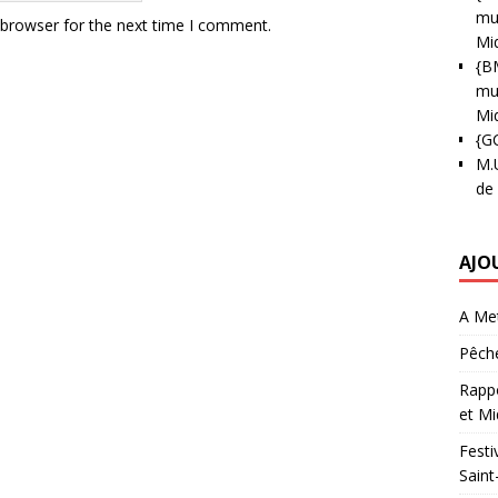
mun
 browser for the next time I comment.
Mi
{B
mun
Mi
{G
M.
de
AJO
A Met
Pêche
Rappo
et Mi
Festi
Saint