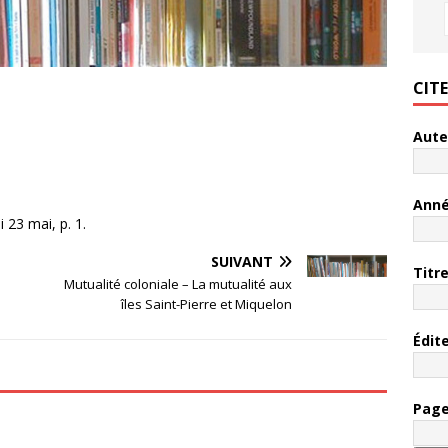
CIT
.
Aute
Ann
 23 mai, p. 1.
SUIVANT
Titr
Mutualité coloniale – La mutualité aux
îles Saint-Pierre et Miquelon
Édit
Pag