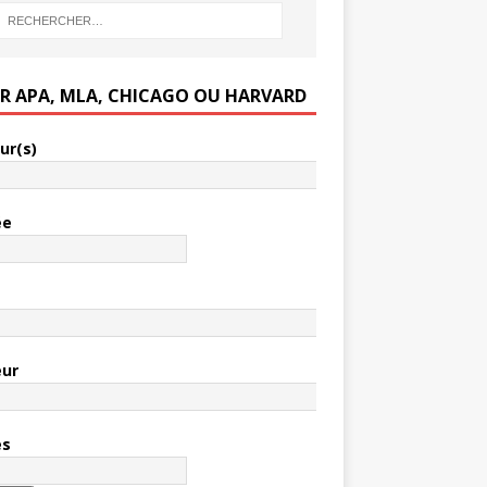
ER APA, MLA, CHICAGO OU HARVARD
ur(s)
ée
e
eur
es