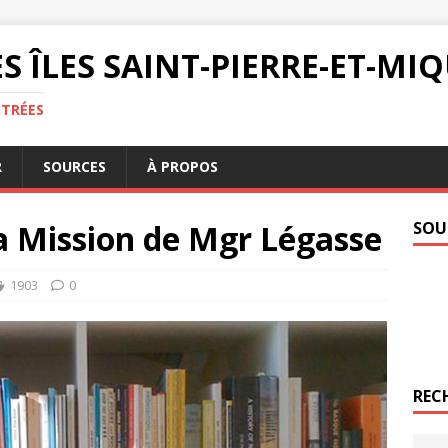
S ÎLES SAINT-PIERRE-ET-M
NTRÉES
R
SOURCES
À PROPOS
La Mission de Mgr Légasse
SOU
1903
0
REC