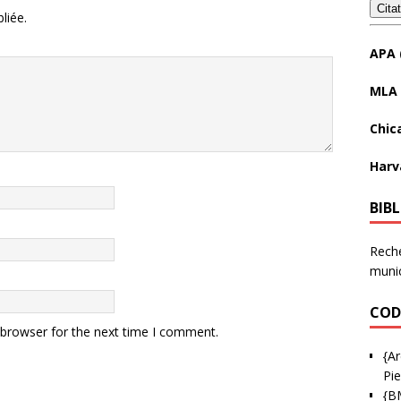
Cita
liée.
APA 
MLA 
Chic
Harv
BIB
Reche
munic
COD
 browser for the next time I comment.
{Ar
Pie
{B