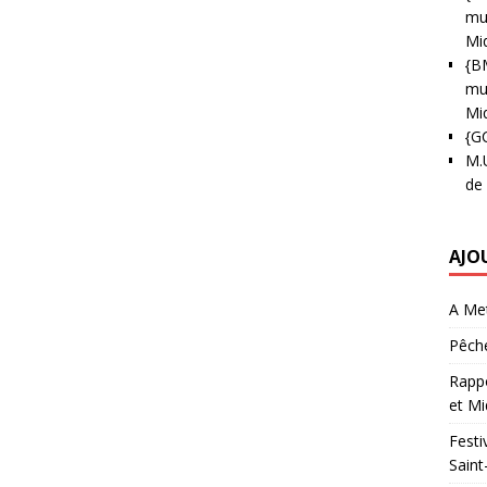
mun
Mi
{B
mun
Mi
{G
M.
de
AJO
A Met
Pêche
Rappo
et Mi
Festi
Saint