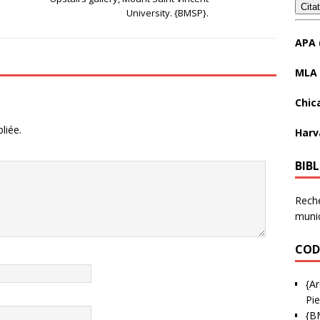
Cita
University. {BMSP}.
APA 
MLA 
Chic
liée.
Harv
BIB
Reche
munic
COD
{Ar
Pie
{B