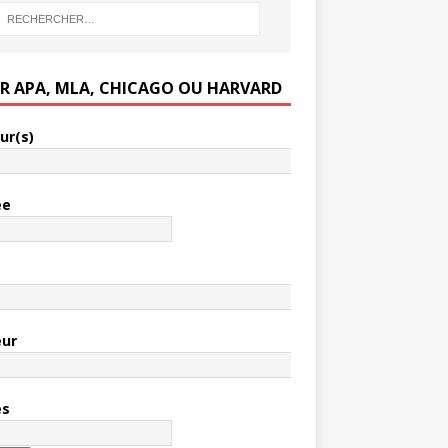
ER APA, MLA, CHICAGO OU HARVARD
ur(s)
ée
e
eur
es