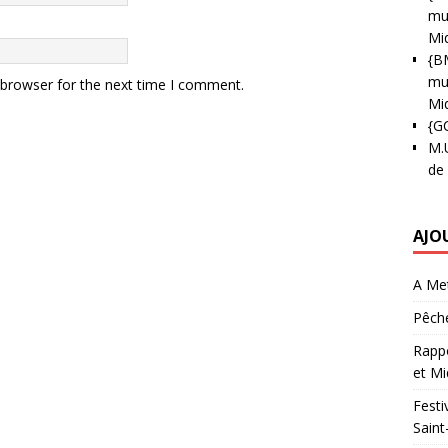
mun
Mi
{B
mun
 browser for the next time I comment.
Mi
{G
M.
de
AJO
A Met
Pêche
Rappo
et Mi
Festi
Saint