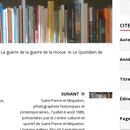
CIT
Aute
/ La guerre de la guerre de la morue. In Le Quotidien de
Ann
Titr
SUIVANT
Édit
se,
Saint-Pierre et Miquelon,
photographies historiques et
contemporaines, 7 juillet-6 août 1989,
présentées par le Centre culturel et
Pag
sportif de Saint-Pierre et Miquelon.
Upstairs gallery, Mount Saint Vincent