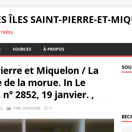
S ÎLES SAINT-PIERRE-ET-M
NTRÉES
R
SOURCES
À PROPOS
ierre et Miquelon / La
SOU
 de la morue. In Le
n° 2852, 19 janvier. ,
O]
1989
,
ANONYME
0
REC