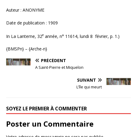
Auteur : ANONYME
Date de publication : 1909
e
In La Lanterne, 32
année, n° 11614, lundi 8 février, p. 1.)
{BMSPn} – {Arche-n}
PRÉCÉDENT
A Saint-Pierre et Miquelon
SUIVANT
L’île qui meurt
SOYEZ LE PREMIER À COMMENTER
Poster un Commentaire
Votre adresse de messagerie ne sera pas publiée.