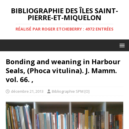
BIBLIOGRAPHIE DES ÎLES SAINT-
PIERRE-ET-MIQUELON
RÉALISÉ PAR ROGER ETCHEBERRY : 4972 ENTRÉES
Bonding and weaning in Harbour
Seals, (Phoca vitulina). J. Mamm.
vol. 66. ,
décembre 21, 2013
Bibliographie SPM [O]