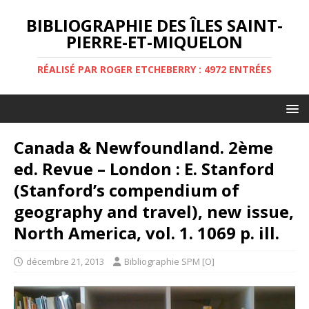
BIBLIOGRAPHIE DES ÎLES SAINT-
PIERRE-ET-MIQUELON
RÉALISÉ PAR ROGER ETCHEBERRY : 4972 ENTRÉES
Canada & Newfoundland. 2ème
ed. Revue – London : E. Stanford
(Stanford’s compendium of
geography and travel), new issue,
North America, vol. 1. 1069 p. ill.
décembre 21, 2013
Bibliographie SPM [O]