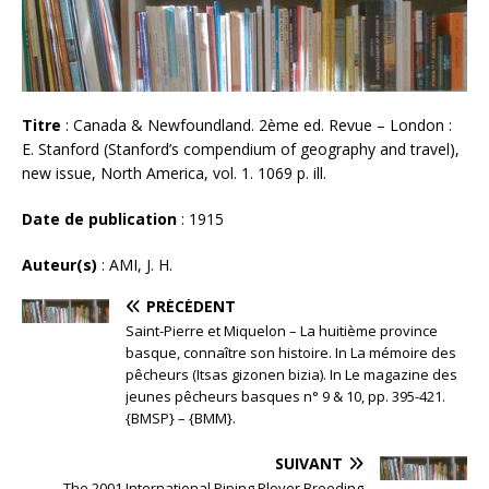
Titre
: Canada & Newfoundland. 2ème ed. Revue – London :
E. Stanford (Stanford’s compendium of geography and travel),
new issue, North America, vol. 1. 1069 p. ill.
Date de publication
: 1915
Auteur(s)
: AMI, J. H.
PRÉCÉDENT
Saint-Pierre et Miquelon – La huitième province
basque, connaître son histoire. In La mémoire des
pêcheurs (Itsas gizonen bizia). In Le magazine des
jeunes pêcheurs basques n° 9 & 10, pp. 395-421.
{BMSP} – {BMM}.
SUIVANT
The 2001 International Piping Plover Breeding