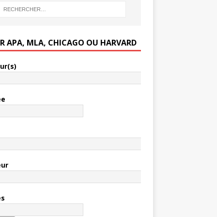
ER APA, MLA, CHICAGO OU HARVARD
ur(s)
ée
e
eur
es