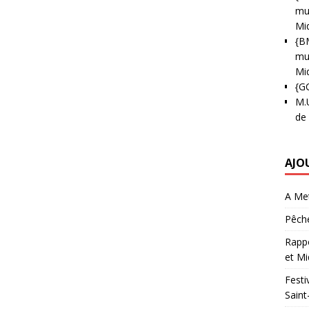
mun
Mi
{B
mun
Mi
{G
M.
de
AJO
A Met
Pêche
Rappo
et Mi
Festi
Saint