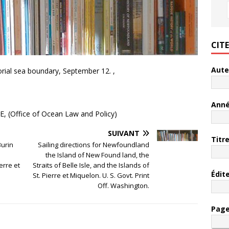
CIT
Aute
orial sea boundary, September 12. ,
Ann
(Office of Ocean Law and Policy)
SUIVANT
Titr
Burin
Sailing directions for Newfoundland
the Island of New Found land, the
erre et
Straits of Belle Isle, and the Islands of
Édit
St. Pierre et Miquelon. U. S. Govt. Print
Off. Washington.
Pag