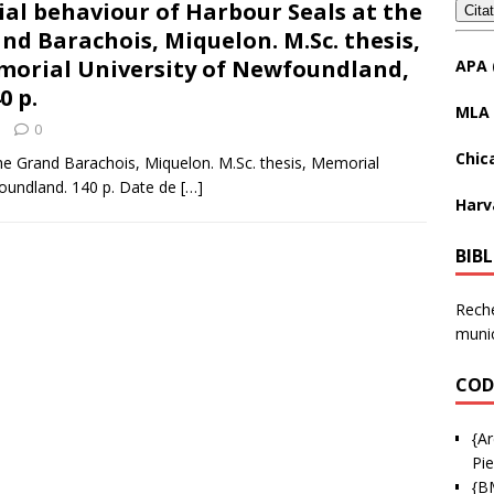
ial behaviour of Harbour Seals at the
Cita
nd Barachois, Miquelon. M.Sc. thesis,
orial University of Newfoundland,
APA 
0 p.
MLA 
0
Chic
 the Grand Barachois, Miquelon. M.Sc. thesis, Memorial
foundland. 140 p. Date de
[…]
Harv
BIB
Reche
munic
COD
{Ar
Pie
{B