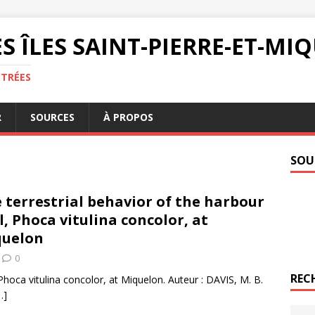
S ÎLES SAINT-PIERRE-ET-M
NTRÉES
R
SOURCES
À PROPOS
SOU
 terrestrial behavior of the harbour
l, Phoca vitulina concolor, at
quelon
0
REC
 Phoca vitulina concolor, at Miquelon. Auteur : DAVIS, M. B.
…]