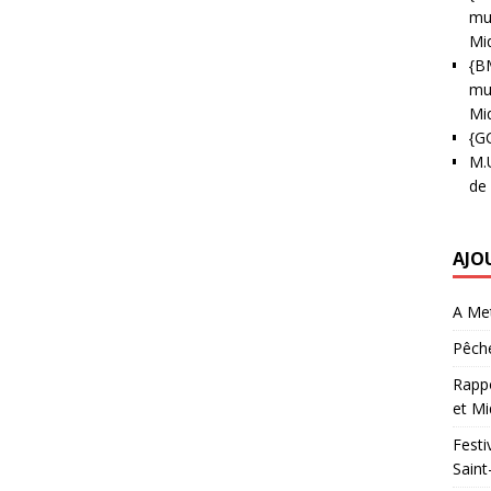
mun
Mi
{B
mun
Mi
{G
M.
de
AJO
A Met
Pêche
Rappo
et Mi
Festi
Saint