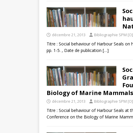
Soc
hau
Nat.
décembre 21, 2013
Bibliographie SPM [O]
Titre : Social behaviour of Harbour Seals on 
pp. 1-5. , Date de publication
[…]
Soc
Gra
Fou
Biology of Marine Mammals, S
décembre 21, 2013
Bibliographie SPM [O]
Titre : Social behaviour of Harbour Seals at 
Conference on the Biology of Marine Mammal