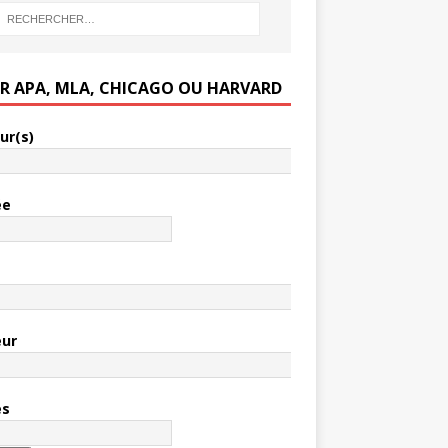
ER APA, MLA, CHICAGO OU HARVARD
ur(s)
ée
e
eur
es