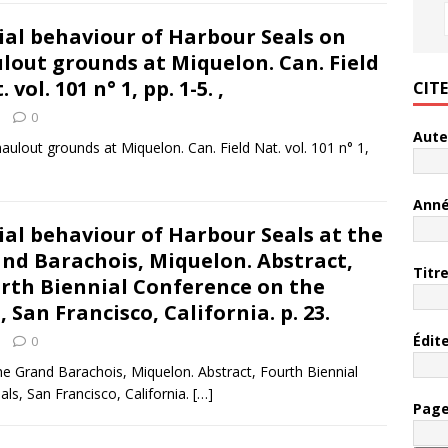
ial behaviour of Harbour Seals on
lout grounds at Miquelon. Can. Field
 vol. 101 n° 1, pp. 1-5. ,
CIT
0
Aute
haulout grounds at Miquelon. Can. Field Nat. vol. 101 n° 1,
Ann
ial behaviour of Harbour Seals at the
nd Barachois, Miquelon. Abstract,
Titr
rth Biennial Conference on the
an Francisco, California. p. 23.
Édit
0
the Grand Barachois, Miquelon. Abstract, Fourth Biennial
s, San Francisco, California.
[…]
Pag