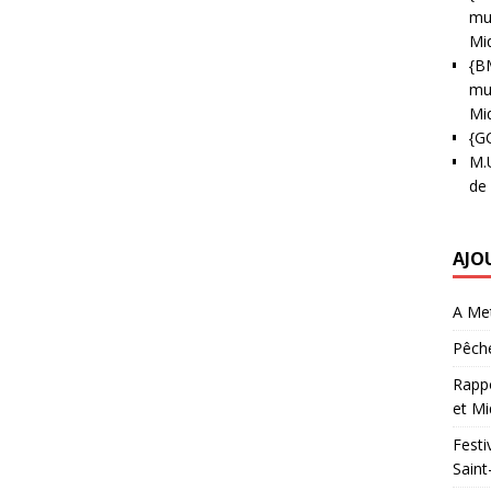
mun
Mi
{B
mun
Mi
{G
M.
de
AJO
A Met
Pêche
Rappo
et Mi
Festi
Saint