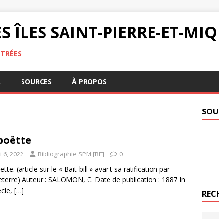
S ÎLES SAINT-PIERRE-ET-M
NTRÉES
R
SOURCES
À PROPOS
SOU
boëtte
 6, 2022
Bibliographie SPM [RE]
0
tte. (article sur le « Bait-bill » avant sa ratification par
leterre) Auteur : SALOMON, C. Date de publication : 1887 In
ècle,
[…]
REC