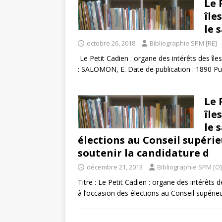
Le 
île
le 
octobre 26, 2018
Bibliographie SPM [RE]
Le Petit Cadien : organe des intérêts des île
: SALOMON, E. Date de publication : 1890 Pub
Le 
île
le 
élections au Conseil supérie
soutenir la candidature d
décembre 21, 2013
Bibliographie SPM [O]
Titre : Le Petit Cadien : organe des intérêts 
à l’occasion des élections au Conseil supérie