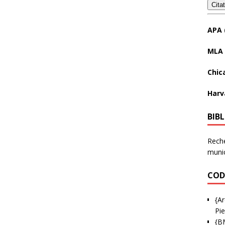
Cita
APA 
MLA 
Chic
Harv
BIB
Reche
munic
COD
{Ar
Pie
{B