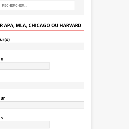
ER APA, MLA, CHICAGO OU HARVARD
ur(s)
ée
e
eur
es