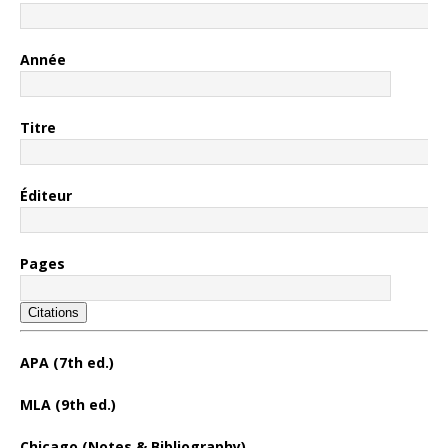
Année
Titre
Éditeur
Pages
Citations
APA (7th ed.)
MLA (9th ed.)
Chicago (Notes & Bibliography)