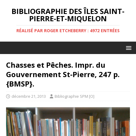
BIBLIOGRAPHIE DES ÎLES SAINT-
PIERRE-ET-MIQUELON
RÉALISÉ PAR ROGER ETCHEBERRY : 4972 ENTRÉES
Chasses et Pêches. Impr. du
Gouvernement St-Pierre, 247 p.
{BMSP}.
décembre 21, 2013
Bibliographie SPM [O]