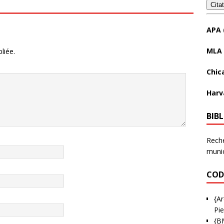
Cita
APA 
MLA 
liée.
Chic
Harv
BIB
Reche
munic
COD
{Ar
Pie
{B