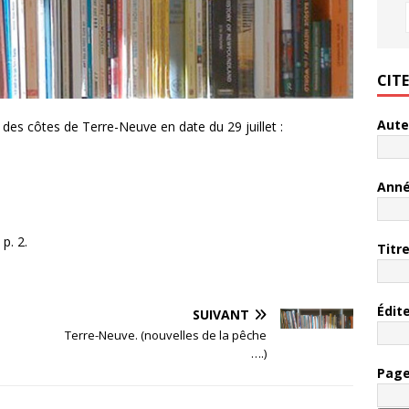
CIT
Aute
des côtes de Terre-Neuve en date du 29 juillet :
Ann
p. 2.
Titr
Édit
SUIVANT
Terre-Neuve. (nouvelles de la pêche
….)
Pag