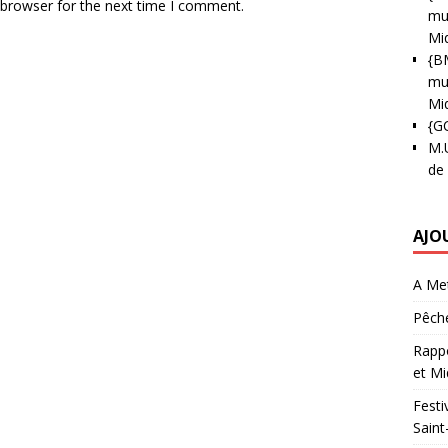
 browser for the next time I comment.
mun
Mi
{B
mun
Mi
{G
M.
de
AJO
A Met
Pêche
Rappo
et Mi
Festi
Saint