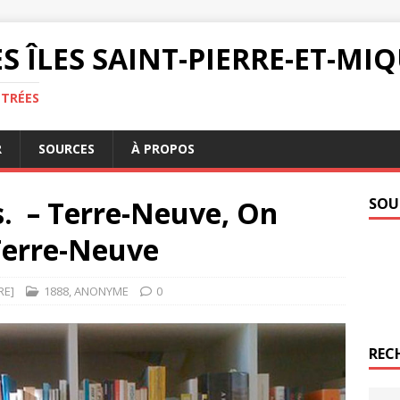
S ÎLES SAINT-PIERRE-ET-M
NTRÉES
R
SOURCES
À PROPOS
s. – Terre-Neuve, On
SOU
 Terre-Neuve
RE]
1888
,
ANONYME
0
REC