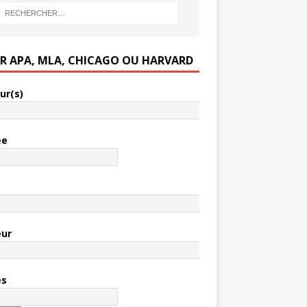
ER APA, MLA, CHICAGO OU HARVARD
ur(s)
ée
e
eur
es