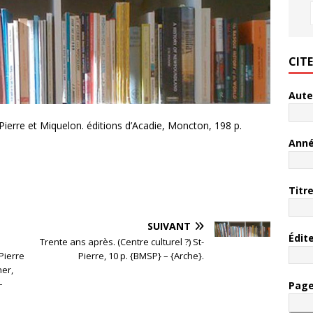
CIT
Aute
-Pierre et Miquelon. éditions d’Acadie, Moncton, 198 p.
Ann
Titr
SUIVANT
Édit
Trente ans après. (Centre culturel ?) St-
Pierre
Pierre, 10 p. {BMSP} – {Arche}.
her,
–
Pag