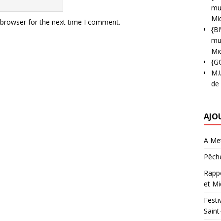
mun
Mi
 browser for the next time I comment.
{B
mun
Mi
{G
M.
de
AJO
A Met
Pêche
Rappo
et Mi
Festi
Saint