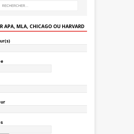
ER APA, MLA, CHICAGO OU HARVARD
ur(s)
ée
e
eur
es