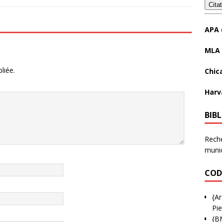
Cita
APA 
MLA 
liée.
Chic
Harv
BIB
Reche
munic
COD
{Ar
Pie
{B