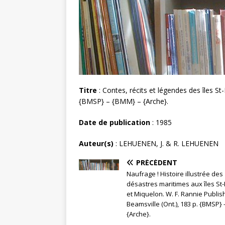
Titre
: Contes, récits et légendes des îles St
{BMSP} – {BMM} – {Arche}.
Date de publication
: 1985
Auteur(s)
: LEHUENEN, J. & R. LEHUENEN
PRÉCÉDENT
Naufrage ! Histoire illustrée des
désastres maritimes aux îles St-
et Miquelon. W. F. Rannie Publis
Beamsville (Ont.), 183 p. {BMSP} 
{Arche}.