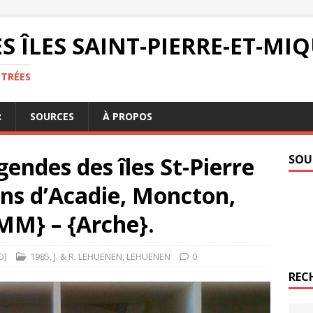
S ÎLES SAINT-PIERRE-ET-M
NTRÉES
R
SOURCES
À PROPOS
égendes des îles St-Pierre
SOU
ons d’Acadie, Moncton,
MM} – {Arche}.
O]
1985
,
J. & R. LEHUENEN
,
LEHUENEN
0
REC