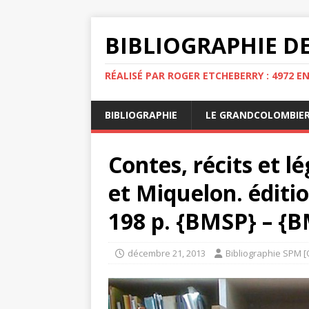
BIBLIOGRAPHIE DE
RÉALISÉ PAR ROGER ETCHEBERRY : 4972 E
BIBLIOGRAPHIE
LE GRANDCOLOMBIE
Contes, récits et l
et Miquelon. éditi
198 p. {BMSP} – {B
décembre 21, 2013
Bibliographie SPM [