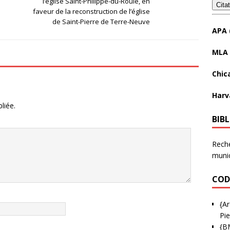
l’église Saint-Philippe-du-Roule, en
Cita
faveur de la reconstruction de l’église
de Saint-Pierre de Terre-Neuve
APA 
MLA 
Chic
Harv
liée.
BIB
Reche
munic
COD
{Ar
Pie
{B