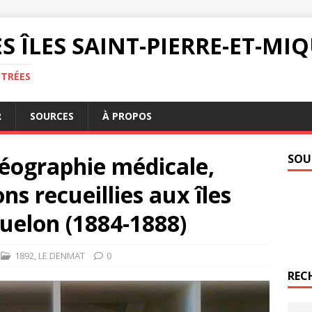
S ÎLES SAINT-PIERRE-ET-M
NTRÉES
R
SOURCES
À PROPOS
géographie médicale,
SOU
ns recueillies aux îles
quelon (1884-1888)
1892
,
LE DENMAT
0
REC