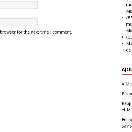
mun
Mi
{B
mun
Mi
 browser for the next time I comment.
{G
M.
de
AJO
A Met
Pêche
Rappo
et Mi
Festi
Saint