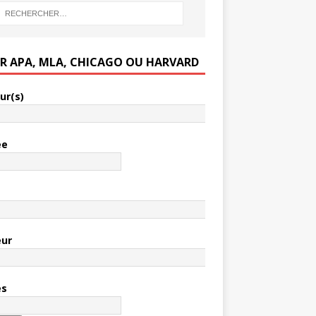
ER APA, MLA, CHICAGO OU HARVARD
ur(s)
ée
e
eur
es