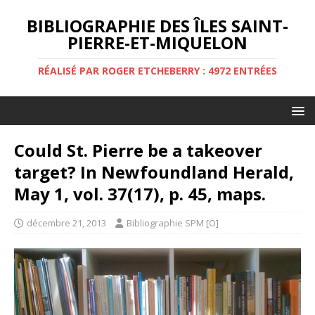
BIBLIOGRAPHIE DES ÎLES SAINT-
PIERRE-ET-MIQUELON
RÉALISÉ PAR ROGER ETCHEBERRY : 4972 ENTRÉES
Could St. Pierre be a takeover
target? In Newfoundland Herald,
May 1, vol. 37(17), p. 45, maps.
décembre 21, 2013
Bibliographie SPM [O]