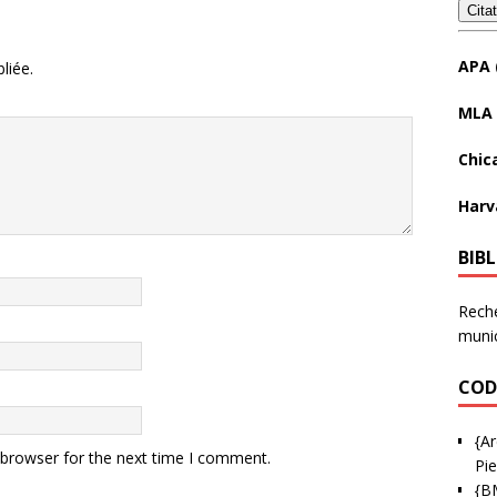
Cita
APA 
liée.
MLA 
Chic
Harv
BIB
Reche
munic
COD
{Ar
 browser for the next time I comment.
Pie
{B