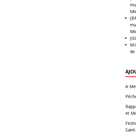
mun
Mi
{B
mun
Mi
{G
M.
de
AJO
A Met
Pêche
Rappo
et Mi
Festi
Saint