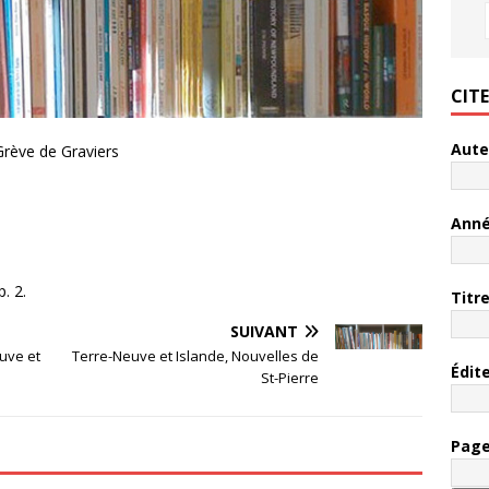
CIT
Aute
Grève de Graviers
Ann
p. 2.
Titr
SUIVANT
uve et
Terre-Neuve et Islande, Nouvelles de
Édit
St-Pierre
Pag