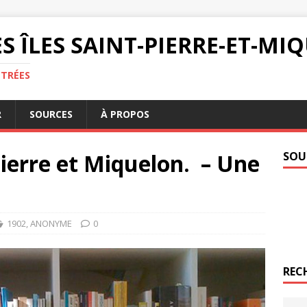
S ÎLES SAINT-PIERRE-ET-M
NTRÉES
R
SOURCES
À PROPOS
Pierre et Miquelon. – Une
SOU
1902
,
ANONYME
0
REC