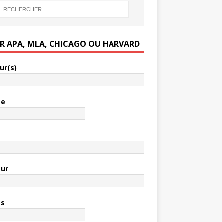
ER APA, MLA, CHICAGO OU HARVARD
ur(s)
ée
e
eur
es