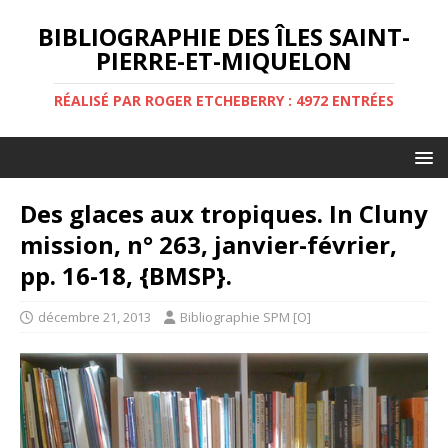
BIBLIOGRAPHIE DES ÎLES SAINT-
PIERRE-ET-MIQUELON
RÉALISÉ PAR ROGER ETCHEBERRY : 4972 ENTRÉES
Des glaces aux tropiques. In Cluny
mission, n° 263, janvier-février,
pp. 16-18, {BMSP}.
décembre 21, 2013
Bibliographie SPM [O]