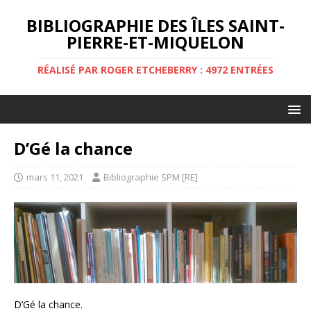
BIBLIOGRAPHIE DES ÎLES SAINT-
PIERRE-ET-MIQUELON
RÉALISÉ PAR ROGER ETCHEBERRY : 4972 ENTRÉES
D’Gé la chance
mars 11, 2021
Bibliographie SPM [RE]
D’Gé la chance.