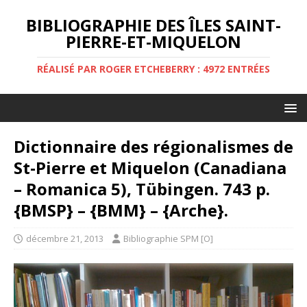
BIBLIOGRAPHIE DES ÎLES SAINT-
PIERRE-ET-MIQUELON
RÉALISÉ PAR ROGER ETCHEBERRY : 4972 ENTRÉES
Dictionnaire des régionalismes de
St-Pierre et Miquelon (Canadiana
– Romanica 5), Tübingen. 743 p.
{BMSP} – {BMM} – {Arche}.
décembre 21, 2013
Bibliographie SPM [O]