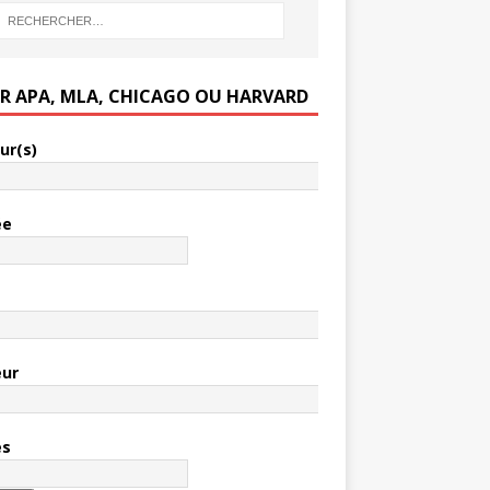
ER APA, MLA, CHICAGO OU HARVARD
ur(s)
ée
e
eur
es