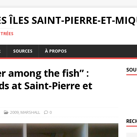
S ÎLES SAINT-PIERRE-ET-M
NTRÉES
R
SOURCES
À PROPOS
 among the fish” :
SOU
ds at Saint-Pierre et
2009
,
MARSHALL
0
REC