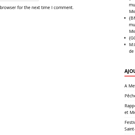
mun
 browser for the next time I comment.
Mi
{B
mun
Mi
{G
M.
de
AJO
A Met
Pêche
Rappo
et Mi
Festi
Saint