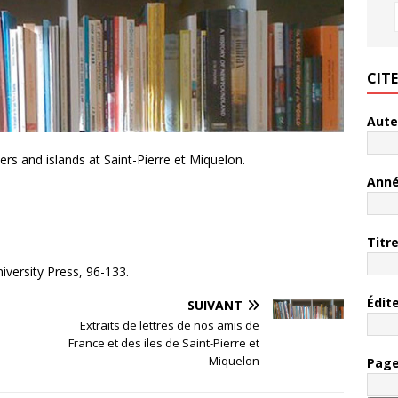
CIT
Aute
rs and islands at Saint-Pierre et Miquelon.
Ann
Titr
niversity Press, 96-133.
Édit
SUIVANT
Extraits de lettres de nos amis de
France et des iles de Saint-Pierre et
Miquelon
Pag