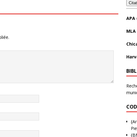
Cita
APA 
MLA 
liée.
Chic
Harv
BIB
Reche
munic
COD
{Ar
Pie
{B