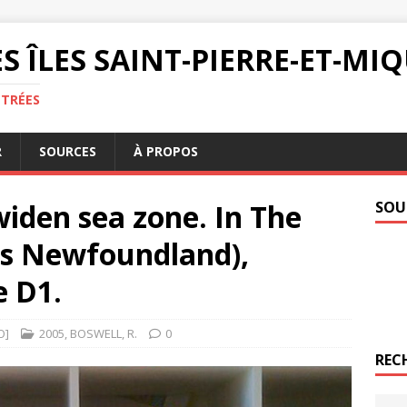
S ÎLES SAINT-PIERRE-ET-M
NTRÉES
R
SOURCES
À PROPOS
widen sea zone. In The
SOU
’s Newfoundland),
 D1.
O]
2005
,
BOSWELL
,
R.
0
REC