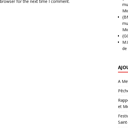
 browser for the next time I comment.
mun
Mi
{B
mun
Mi
{G
M.
de
AJO
A Met
Pêche
Rappo
et Mi
Festi
Saint