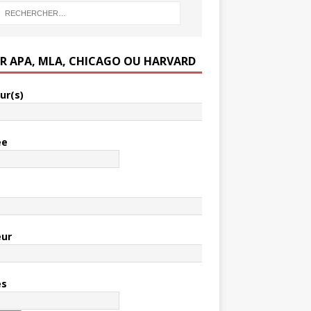
ER APA, MLA, CHICAGO OU HARVARD
ur(s)
ée
e
eur
es