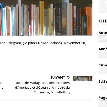
CIT
Aute
n The Telegram, (St John’s Newfoundland), November 18,
Ann
Titr
SUIVANT
Édit
aie
Bottin de Madagascar, des territoires
sie
d’Amérique et d’Océanie. Annuaire du
Commerce, Didot-Bottin. ,
Pag