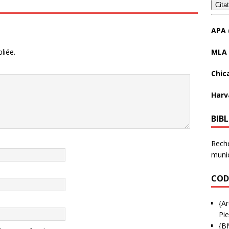
Cita
APA 
MLA 
liée.
Chic
Harv
BIB
Reche
munic
COD
{Ar
Pie
{B