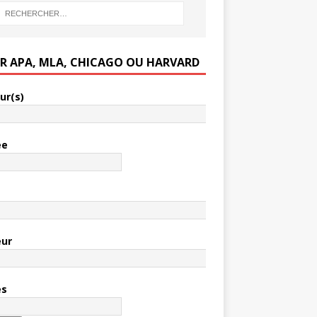
ER APA, MLA, CHICAGO OU HARVARD
ur(s)
ée
e
eur
es