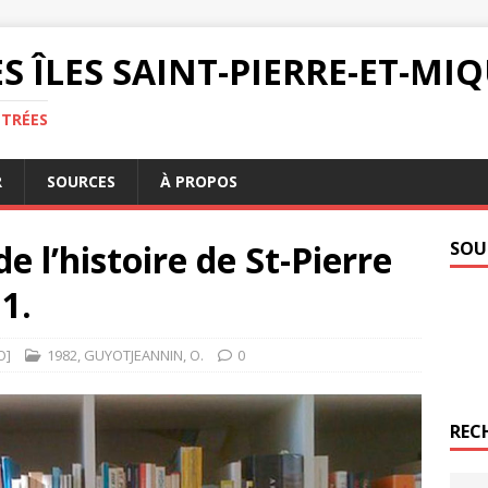
S ÎLES SAINT-PIERRE-ET-M
NTRÉES
R
SOURCES
À PROPOS
e l’histoire de St-Pierre
SOU
1.
O]
1982
,
GUYOTJEANNIN
,
O.
0
REC