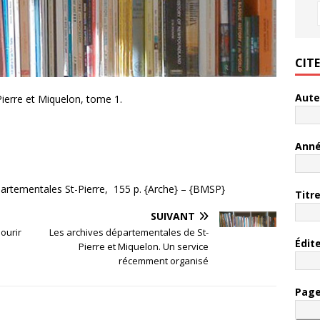
CIT
Aute
Pierre et Miquelon, tome 1.
Ann
épartementales St-Pierre, 155 p. {Arche} – {BMSP}
Titr
SUIVANT
mourir
Les archives départementales de St-
Édit
Pierre et Miquelon. Un service
récemment organisé
Pag