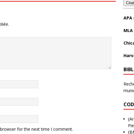
Cita
APA 
liée.
MLA 
Chic
Harv
BIB
Reche
munic
COD
{Ar
Pie
 browser for the next time I comment.
{B