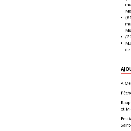
mun
Mi
{B
mun
Mi
{G
M.
de
AJO
A Met
Pêche
Rappo
et Mi
Festi
Saint