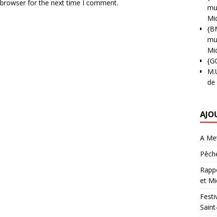
 browser for the next time I comment.
mun
Mi
{B
mun
Mi
{G
M.
de
AJO
A Met
Pêche
Rappo
et Mi
Festi
Saint