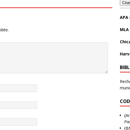
Cita
APA 
MLA 
liée.
Chic
Harv
BIB
Reche
munic
COD
{Ar
Pie
{B