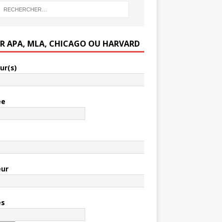
ER APA, MLA, CHICAGO OU HARVARD
ur(s)
ée
e
eur
es