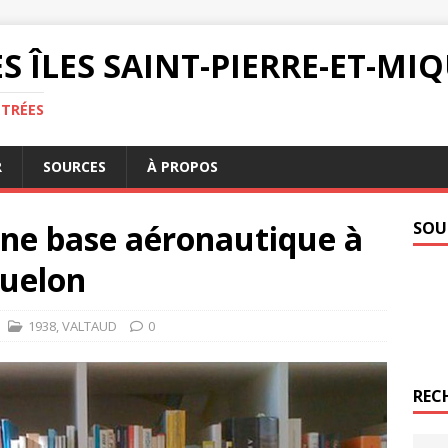
S ÎLES SAINT-PIERRE-ET-M
NTRÉES
R
SOURCES
À PROPOS
une base aéronautique à
SOU
quelon
1938
,
VALTAUD
0
REC