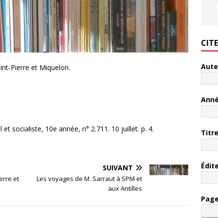
CIT
Aute
nt-Pierre et Miquelon.
Ann
t socialiste, 10e année, n° 2.711. 10 juillet. p. 4.
Titr
Édit
SUIVANT
erre et
Les voyages de M. Sarraut à SPM et
aux Antilles
Pag