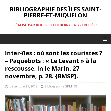
BIBLIOGRAPHIE DES ÎLES SAINT-
PIERRE-ET-MIQUELON
RÉALISÉ PAR ROGER ETCHEBERRY : 4972 ENTRÉES
Inter-îles : où sont les touristes ?
– Paquebots : « Le Levant » à la
rescousse. In le Marin, 27
novembre, p. 28. {BMSP}.
décembre 21, 2013
Bibliographie SPM [O]