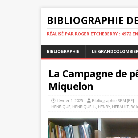
BIBLIOGRAPHIE DE
RÉALISÉ PAR ROGER ETCHEBERRY : 4972 E
BIBLIOGRAPHIE
LE GRANDCOLOMBIE
La Campagne de pêc
Miquelon
février 1, 2025
Bibliographie SPM [RE]
HENRIQUE
,
HENRIQUE. L.
,
HENRY
,
HERAULT
,
Réf