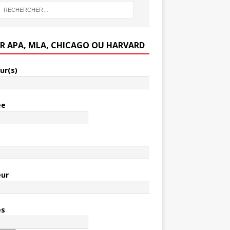
ER APA, MLA, CHICAGO OU HARVARD
ur(s)
ée
e
eur
es