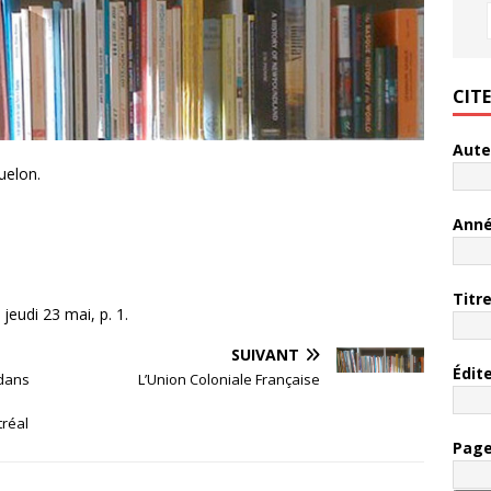
CIT
Aute
uelon.
Ann
Titr
jeudi 23 mai, p. 1.
SUIVANT
Édit
 dans
L’Union Coloniale Française
réal
Pag