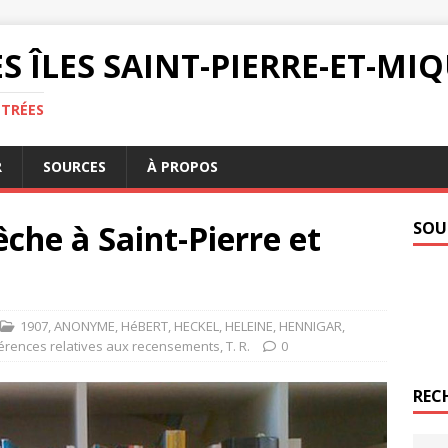
S ÎLES SAINT-PIERRE-ET-M
NTRÉES
R
SOURCES
À PROPOS
he à Saint-Pierre et
SOU
1907
,
ANONYME
,
HéBERT
,
HECKEL
,
HELEINE
,
HENNIGAR
,
érences relatives aux recensements
,
T. R.
0
REC