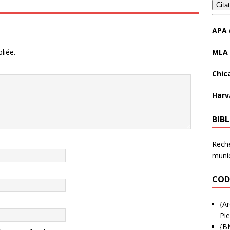
Cita
APA 
MLA 
liée.
Chic
Harv
BIB
Reche
munic
COD
{Ar
Pie
{B