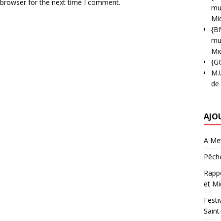
 browser for the next time I comment.
mun
Mi
{B
mun
Mi
{G
M.
de
AJO
A Met
Pêche
Rappo
et Mi
Festi
Saint