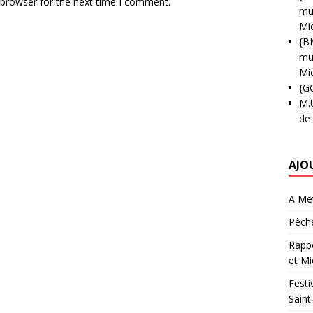
 browser for the next time I comment.
mun
Mi
{B
mun
Mi
{G
M.
de
AJO
A Met
Pêche
Rappo
et Mi
Festi
Saint