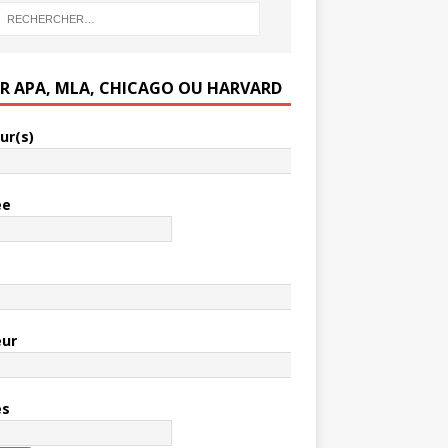
ER APA, MLA, CHICAGO OU HARVARD
ur(s)
ée
e
eur
es