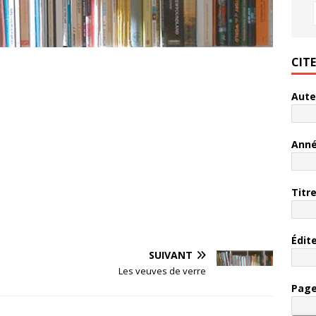
CIT
Aute
Ann
Titr
Édit
SUIVANT
Les veuves de verre
Pag