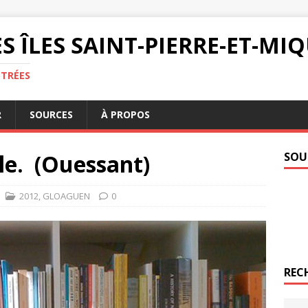
S ÎLES SAINT-PIERRE-ET-M
NTRÉES
R
SOURCES
À PROPOS
le. (Ouessant)
SOU
2012
,
GLOAGUEN
0
REC