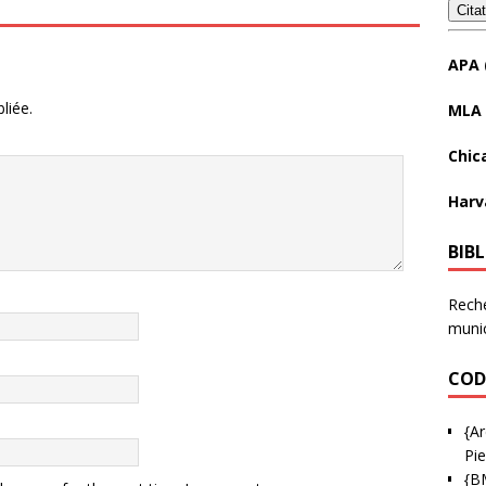
Cita
APA 
liée.
MLA 
Chic
Harv
BIB
Reche
munic
COD
{Ar
Pie
{B