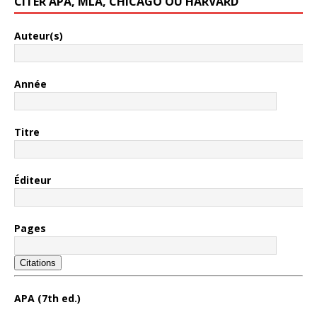
CITER APA, MLA, CHICAGO OU HARVARD
Auteur(s)
Année
Titre
Éditeur
Pages
Citations
APA (7th ed.)