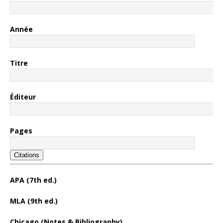
Année
Titre
Éditeur
Pages
Citations
APA (7th ed.)
MLA (9th ed.)
Chicago (Notes & Bibliography)