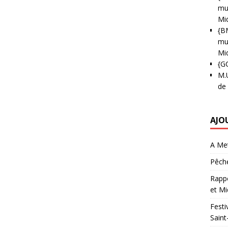
mun
Mi
{B
mun
Mi
{G
M.
de
AJO
A Met
Pêche
Rappo
et Mi
Festi
Saint