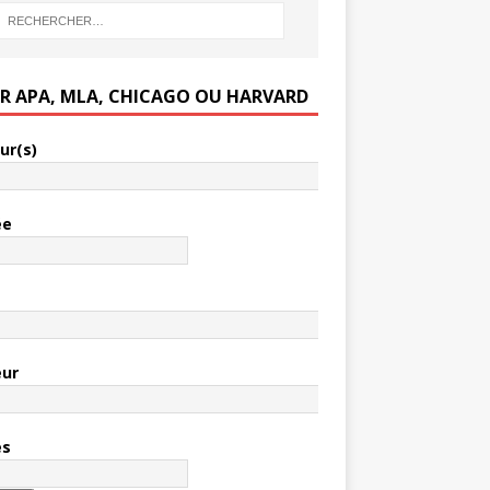
ER APA, MLA, CHICAGO OU HARVARD
ur(s)
ée
e
eur
es