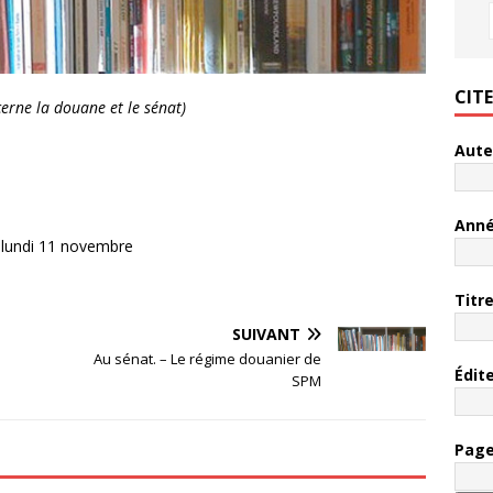
CIT
erne la douane et le sénat)
Aute
Ann
 lundi 11 novembre
Titr
SUIVANT
Au sénat. – Le régime douanier de
Édit
SPM
Pag