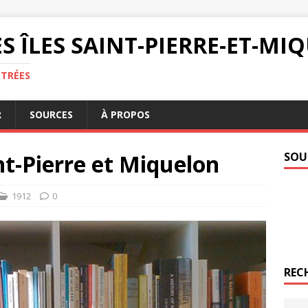
S ÎLES SAINT-PIERRE-ET-M
NTRÉES
R
SOURCES
À PROPOS
nt-Pierre et Miquelon
SOU
1912
0
REC