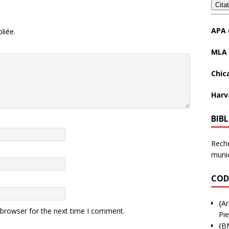
Cita
APA 
liée.
MLA 
Chic
Harv
BIB
Reche
munic
COD
{Ar
 browser for the next time I comment.
Pie
{B