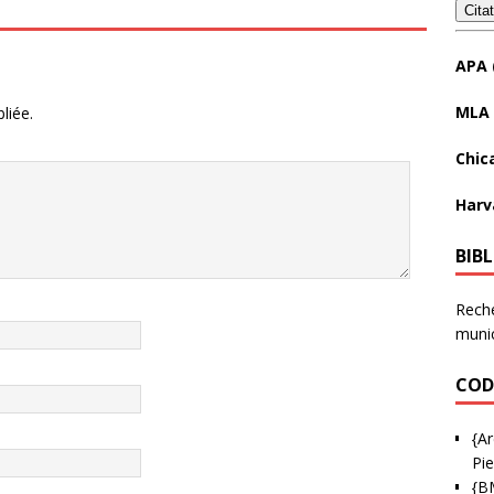
Cita
APA 
MLA 
liée.
Chic
Harv
BIB
Reche
munic
COD
{Ar
Pie
{B