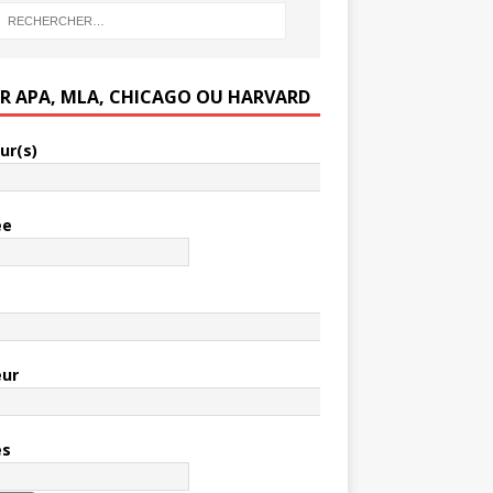
ER APA, MLA, CHICAGO OU HARVARD
ur(s)
ée
e
eur
es