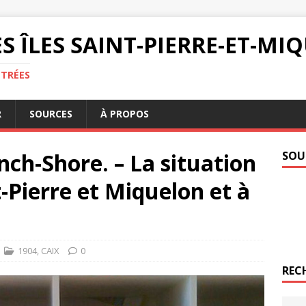
S ÎLES SAINT-PIERRE-ET-M
NTRÉES
R
SOURCES
À PROPOS
nch-Shore. – La situation
SOU
-Pierre et Miquelon et à
1904
,
CAIX
0
REC