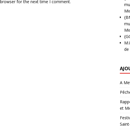
 browser for the next time I comment.
mun
Mi
{B
mun
Mi
{G
M.
de
AJO
A Met
Pêche
Rappo
et Mi
Festi
Saint