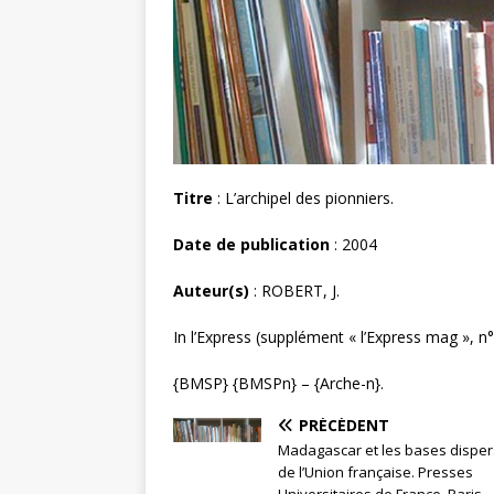
Titre
: L’archipel des pionniers.
Date de publication
: 2004
Auteur(s)
: ROBERT, J.
In l’Express (supplément « l’Express mag », n°
{BMSP} {BMSPn} – {Arche-n}.
PRÉCÉDENT
Madagascar et les bases dispe
de l’Union française. Presses
Universitaires de France, Paris. ,