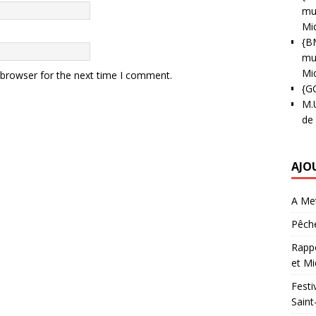
mun
Mi
{B
mun
Mi
 browser for the next time I comment.
{G
M.
de
AJO
A Met
Pêche
Rappo
et Mi
Festi
Saint