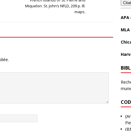
Cita
Miquelon. St. John’s NFLD, 209 p. Ill.
maps.
APA 
MLA 
Chic
Harv
liée.
BIB
Reche
munic
COD
{Ar
Pie
{B