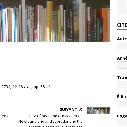
CIT
Aute
Ann
Titr
 2754, 12-18 avril, pp. 38-41.
Édit
SUIVANT
Pag
rsées
Flora of peatland ecosystems in
Newfoundland and Labrador and the
French islands of St. Pierre and