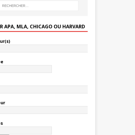
ER APA, MLA, CHICAGO OU HARVARD
ur(s)
ée
e
eur
es