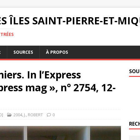
S ÎLES SAINT-PIERRE-ET-M
NTRÉES
R
SOURCES
À PROPOS
iers. In l’Express
SOU
press mag », n° 2754, 12-
O]
2004
,
J.
,
ROBERT
0
REC