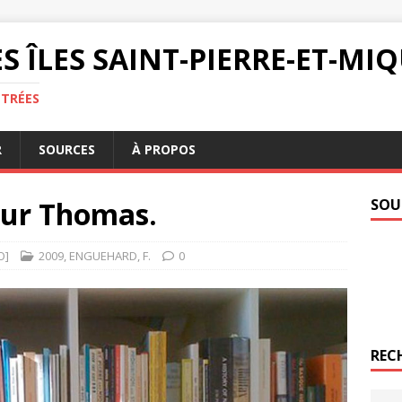
S ÎLES SAINT-PIERRE-ET-M
NTRÉES
R
SOURCES
À PROPOS
eur Thomas.
SOU
O]
2009
,
ENGUEHARD
,
F.
0
REC