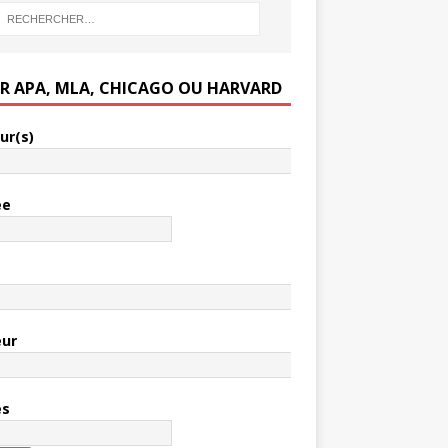
ER APA, MLA, CHICAGO OU HARVARD
ur(s)
ée
e
eur
es