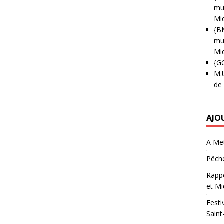
mun
Mi
{B
mun
Mi
{G
M.
de
AJO
A Met
Pêche
Rappo
et Mi
Festi
Saint