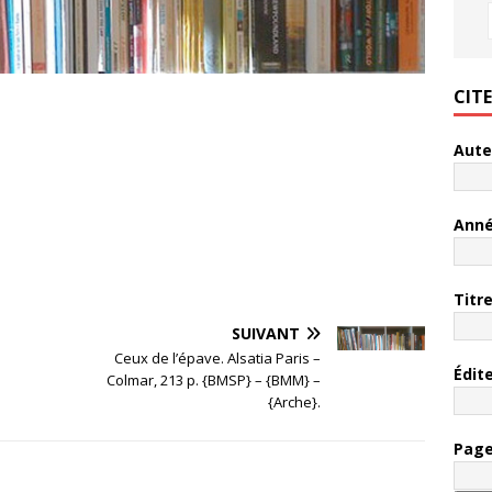
CIT
Aute
Ann
Titr
SUIVANT
Ceux de l’épave. Alsatia Paris –
Édit
Colmar, 213 p. {BMSP} – {BMM} –
{Arche}.
Pag