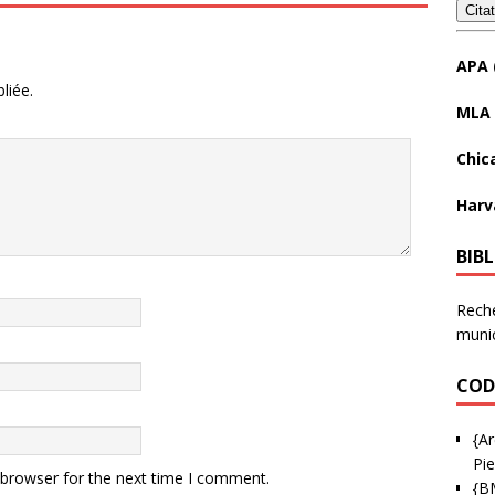
Cita
APA 
liée.
MLA 
Chic
Harv
BIB
Reche
munic
COD
{Ar
Pie
 browser for the next time I comment.
{B