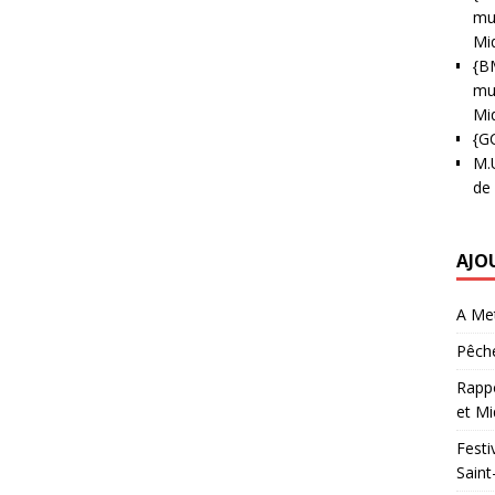
mun
Mi
{B
mun
Mi
{G
M.
de
AJO
A Met
Pêche
Rappo
et Mi
Festi
Saint