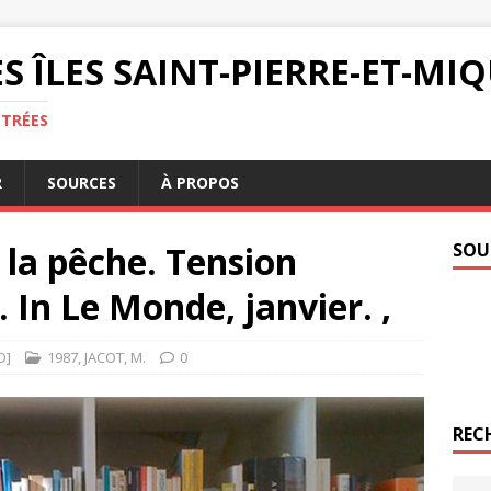
S ÎLES SAINT-PIERRE-ET-M
NTRÉES
R
SOURCES
À PROPOS
 la pêche. Tension
SOU
 In Le Monde, janvier. ,
O]
1987
,
JACOT
,
M.
0
REC