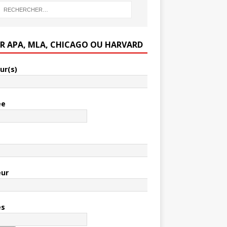
ER APA, MLA, CHICAGO OU HARVARD
ur(s)
ée
e
eur
es