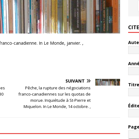
CIT
Aute
franco-canadienne. In Le Monde, janvier. ,
Ann
SUIVANT
Titr
les
Pêche, la rupture des négociations
30
franco-canadiennes sur les quotas de
morue. Inquiétude à St-Pierre et
Édit
Miquelon. In Le Monde, 14 octobre. ,
Pag