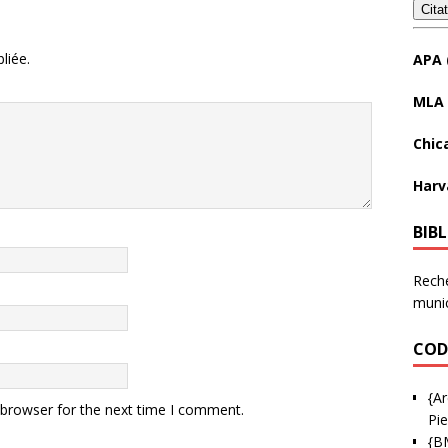
Cita
liée.
APA 
MLA 
Chic
Harv
BIB
Reche
munic
COD
{Ar
 browser for the next time I comment.
Pie
{B