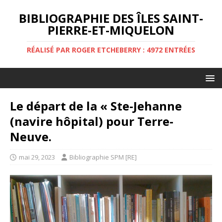
BIBLIOGRAPHIE DES ÎLES SAINT-
PIERRE-ET-MIQUELON
RÉALISÉ PAR ROGER ETCHEBERRY : 4972 ENTRÉES
Le départ de la « Ste-Jehanne
(navire hôpital) pour Terre-
Neuve.
mai 29, 2023
Bibliographie SPM [RE]