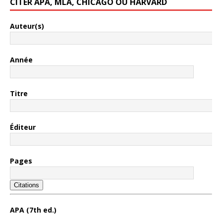
CITER APA, MLA, CHICAGO OU HARVARD
Auteur(s)
Année
Titre
Éditeur
Pages
Citations
APA (7th ed.)