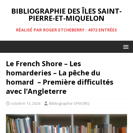
BIBLIOGRAPHIE DES ÎLES SAINT-
PIERRE-ET-MIQUELON
RÉALISÉ PAR ROGER ETCHEBERRY : 4972 ENTRÉES
Le French Shore – Les
homarderies – La pêche du
homard – Première difficultés
avec l’Angleterre
octobre 13, 2024
Bibliographie SPM [RE]