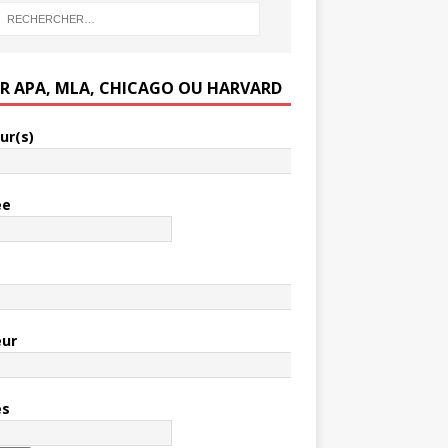
ER APA, MLA, CHICAGO OU HARVARD
ur(s)
ée
e
eur
es