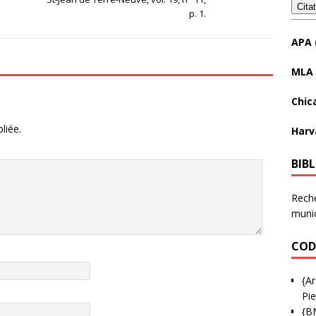
Cita
p. 1.
APA 
MLA 
Chic
liée.
Harv
BIB
Reche
munic
COD
{Ar
Pie
{B