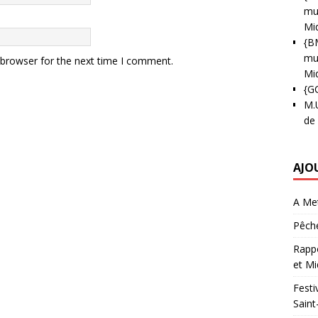
mun
Mi
{B
mun
 browser for the next time I comment.
Mi
{G
M.
de
AJO
A Met
Pêche
Rappo
et Mi
Festi
Saint