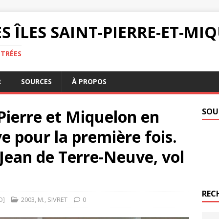
S ÎLES SAINT-PIERRE-ET-M
NTRÉES
R
SOURCES
À PROPOS
-Pierre et Miquelon en
SOU
e pour la première fois.
-Jean de Terre-Neuve, vol
REC
O]
2003
,
M.
,
SIVRET
0