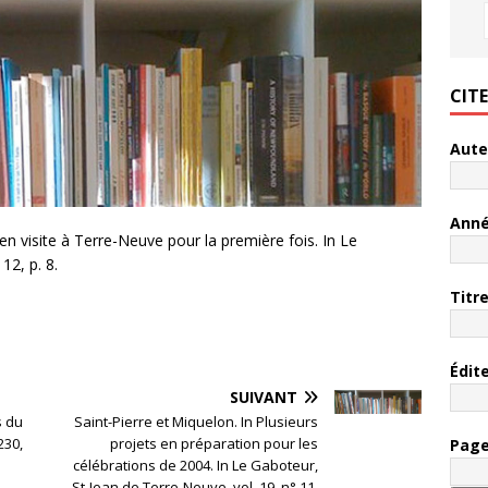
CIT
Aute
Ann
en visite à Terre-Neuve pour la première fois. In Le
12, p. 8.
Titr
Édit
SUIVANT
s du
Saint-Pierre et Miquelon. In Plusieurs
230,
projets en préparation pour les
Pag
célébrations de 2004. In Le Gaboteur,
St-Jean de Terre-Neuve, vol. 19, n° 11,