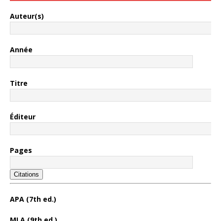
Auteur(s)
Année
Titre
Éditeur
Pages
Citations
APA (7th ed.)
MLA (9th ed.)