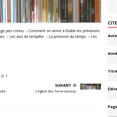
CIT
ge peu connu. – Comment on arrive à établir les prévisions
Aute
. – Les avis de tempête. – La prévision du temps. – Les
Ann
Titr
p. 1.
SUIVANT
Édit
isée
L’église des Terre-neuvas
Pag