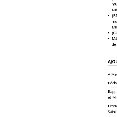
mun
Mi
{B
mun
Mi
{G
M.
de
AJO
A Met
Pêche
Rappo
et Mi
Festi
Saint