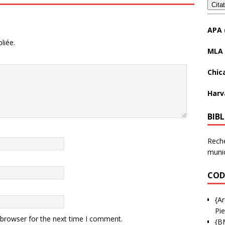
Cita
APA 
liée.
MLA 
Chic
Harv
BIB
Reche
munic
COD
{Ar
Pie
 browser for the next time I comment.
{B