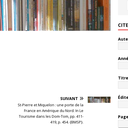
CIT
Aute
Ann
Titr
Édit
SUIVANT
St-Pierre et Miquelon : une porte de la
France en Amérique du Nord. In Le
Tourisme dans les Dom-Tom, pp. 411-
Pag
419, p. 454. {BMSP}.