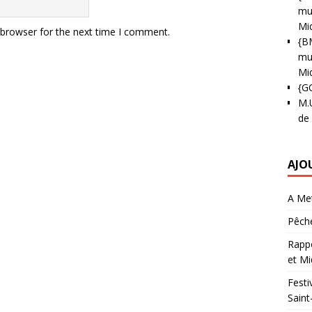
mun
Mi
 browser for the next time I comment.
{B
mun
Mi
{G
M.
de
AJO
A Met
Pêche
Rappo
et Mi
Festi
Saint