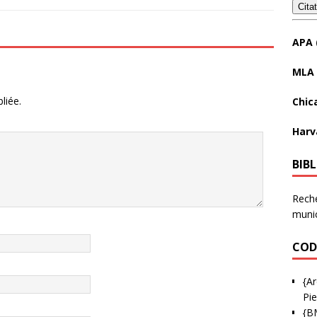
Cita
APA 
MLA 
liée.
Chic
Harv
BIB
Reche
munic
COD
{Ar
Pie
{B