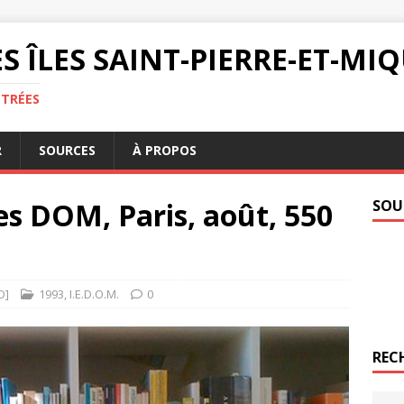
S ÎLES SAINT-PIERRE-ET-M
NTRÉES
R
SOURCES
À PROPOS
es DOM, Paris, août, 550
SOU
O]
1993
,
I.E.D.O.M.
0
REC