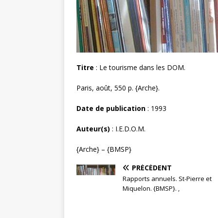
Titre
: Le tourisme dans les DOM.
Paris, août, 550 p. {Arche}.
Date de publication
: 1993
Auteur(s)
: I.E.D.O.M.
{Arche} – {BMSP}
PRÉCÉDENT
Rapports annuels. St-Pierre et
Miquelon. {BMSP}. ,