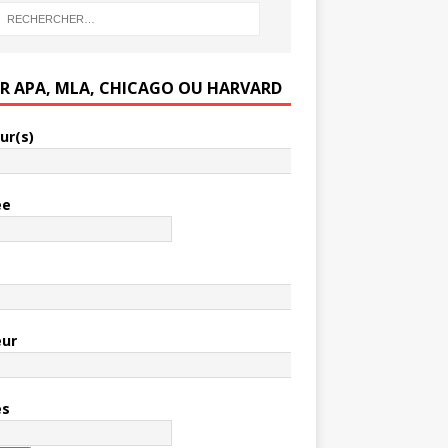
ER APA, MLA, CHICAGO OU HARVARD
ur(s)
ée
e
eur
es