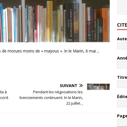
CIT
Aute
us de morues moins de « mayous ». In le Marin, 6 mai. ,
Ann
Titr
SUIVANT
da à
Pendant les négociations les
Édit
ccord.
licenciements continuent. In le Marin,
22 juillet. ,
Pag