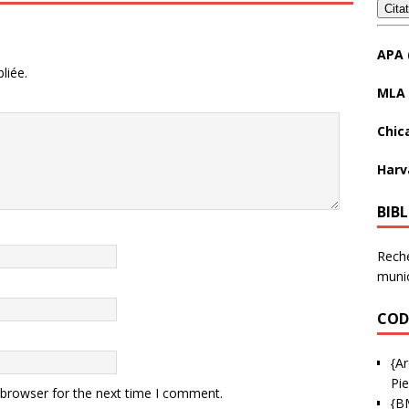
Cita
APA 
liée.
MLA 
Chic
Harv
BIB
Reche
munic
COD
{Ar
Pie
 browser for the next time I comment.
{B