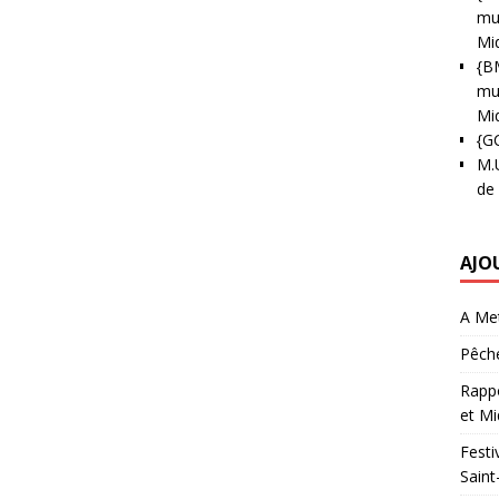
mun
Mi
{B
mun
Mi
{G
M.
de
AJO
A Met
Pêche
Rappo
et Mi
Festi
Saint