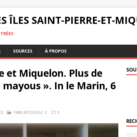
S ÎLES SAINT-PIERRE-ET-M
NTRÉES
R
SOURCES
À PROPOS
re et Miquelon. Plus de
SOU
mayous ». In le Marin, 6
O]
1988
,
BESSOULE
,
Y.
0
REC