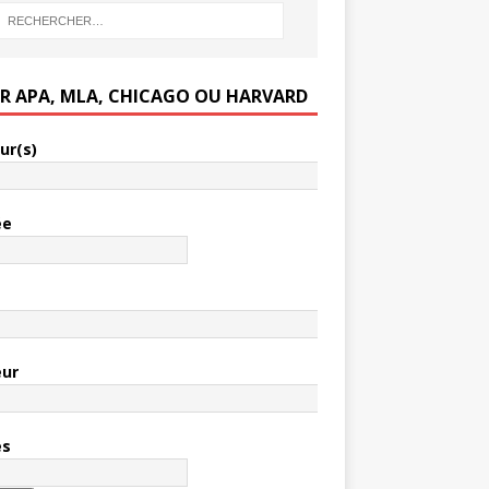
ER APA, MLA, CHICAGO OU HARVARD
ur(s)
ée
e
eur
es