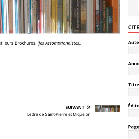
CIT
Aute
t leurs Brochures. (
les Assomptionnistes).
Ann
Titr
Édit
SUIVANT
Lettre de Saint-Pierre et Miquelon
Pag