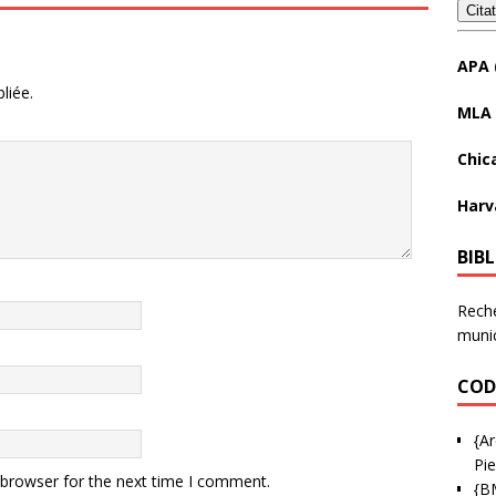
Cita
APA 
liée.
MLA 
Chic
Harv
BIB
Reche
munic
COD
{Ar
Pie
 browser for the next time I comment.
{B