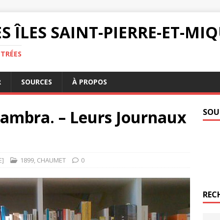
S ÎLES SAINT-PIERRE-ET-M
NTRÉES
R
SOURCES
À PROPOS
hambra. – Leurs Journaux
SOU
E]
1899
,
CHAUMET
0
REC