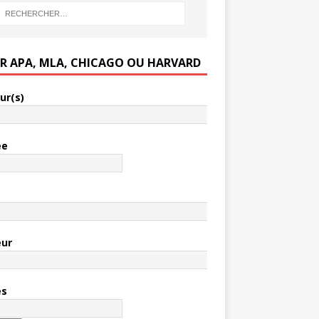
ER APA, MLA, CHICAGO OU HARVARD
ur(s)
ée
e
eur
es