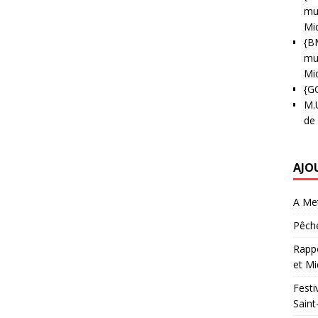
mun
Mi
{B
mun
Mi
{G
M.
de
AJO
A Met
Pêche
Rappo
et Mi
Festi
Saint