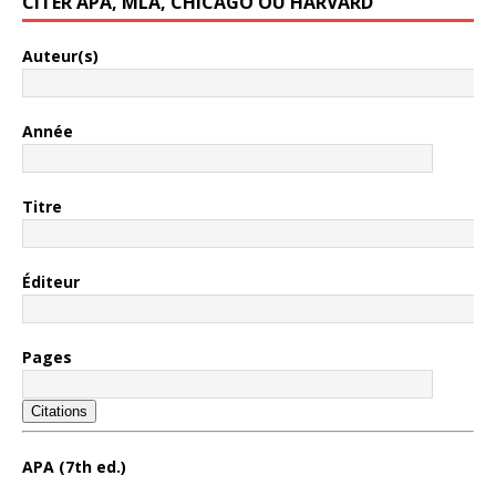
CITER APA, MLA, CHICAGO OU HARVARD
Auteur(s)
Année
Titre
Éditeur
Pages
Citations
APA (7th ed.)