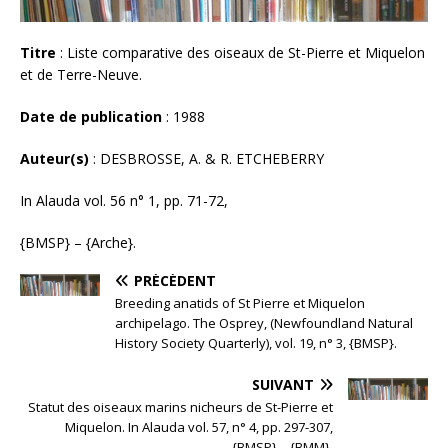
Titre
: Liste comparative des oiseaux de St-Pierre et Miquelon
et de Terre-Neuve.
Date de publication
: 1988
Auteur(s)
: DESBROSSE, A. & R. ETCHEBERRY
In Alauda vol. 56 n° 1, pp. 71-72,
{BMSP} – {Arche}.
PRÉCÉDENT
Breeding anatids of St Pierre et Miquelon
archipelago. The Osprey, (Newfoundland Natural
History Society Quarterly), vol. 19, n° 3, {BMSP}.
SUIVANT
Statut des oiseaux marins nicheurs de St-Pierre et
Miquelon. In Alauda vol. 57, n° 4, pp. 297-307,
{BMSP} – {BMM}.