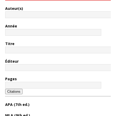
Auteur(s)
Année
Titre
Éditeur
Pages
Citations
APA (7th ed.)
MLA (9th ed.)