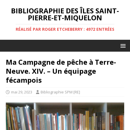
BIBLIOGRAPHIE DES ÎLES SAINT-
PIERRE-ET-MIQUELON
RÉALISÉ PAR ROGER ETCHEBERRY : 4972 ENTRÉES
Ma Campagne de pêche à Terre-
Neuve. XIV. – Un équipage
fécampois
mai 29, 2023
Bibliographie SPM [RE]