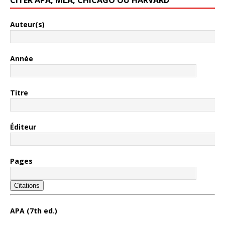
CITER APA, MLA, CHICAGO OU HARVARD
Auteur(s)
Année
Titre
Éditeur
Pages
Citations
APA (7th ed.)