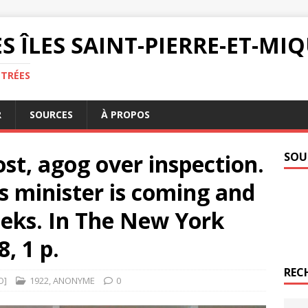
S ÎLES SAINT-PIERRE-ET-M
NTRÉES
R
SOURCES
À PROPOS
ost, agog over inspection.
SOU
is minister is coming and
eks. In The New York
, 1 p.
REC
O]
1922
,
ANONYME
0