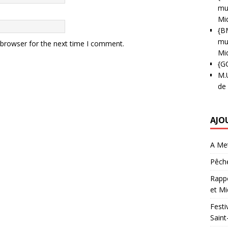
mun
Mi
{B
mun
 browser for the next time I comment.
Mi
{G
M.
de
AJO
A Met
Pêche
Rappo
et Mi
Festi
Saint