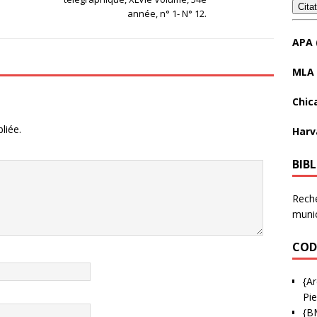
Cita
année, n° 1- N° 12.
APA 
MLA 
Chic
liée.
Harv
BIB
Reche
munic
COD
{Ar
Pie
{B