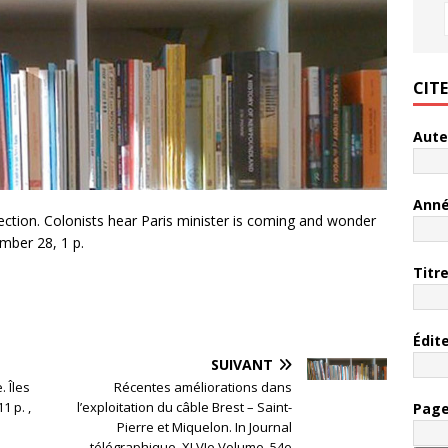
CIT
Aute
Ann
ection. Colonists hear Paris minister is coming and wonder
mber 28, 1 p.
Titr
Édit
SUIVANT
. Îles
Récentes améliorations dans
1 p. ,
l’exploitation du câble Brest – Saint-
Pag
Pierre et Miquelon. In Journal
télégraphique, XLVIe Volume, 54e