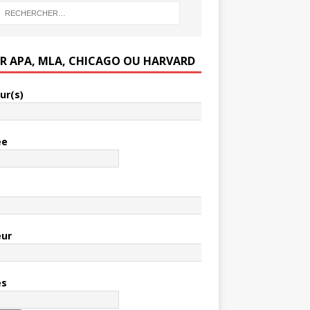
ER APA, MLA, CHICAGO OU HARVARD
ur(s)
ée
e
eur
es