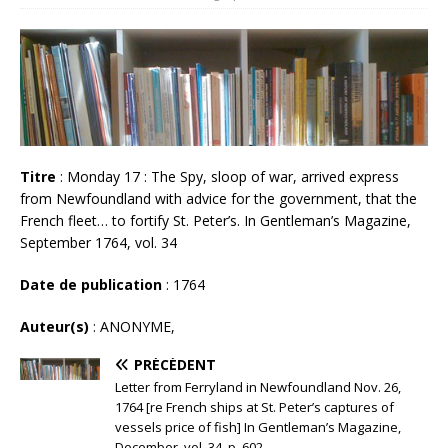
Titre
: Monday 17 : The Spy, sloop of war, arrived express
from Newfoundland with advice for the government, that the
French fleet… to fortify St. Peter’s. In Gentleman’s Magazine,
September 1764, vol. 34
Date de publication
: 1764
Auteur(s)
: ANONYME,
PRÉCÉDENT
Letter from Ferryland in Newfoundland Nov. 26,
1764 [re French ships at St. Peter’s captures of
vessels price of fish] In Gentleman’s Magazine,
December, vol. 34, p. 602.